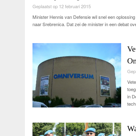
Geplaatst op 12 februari 2015
Minister Hennis van Defensie wil snel een oplossing
naar Srebrenica. Dat zei de minister in een debat 
Ve
Om
Gepl
Vete
toeg
in D
tech
Wa