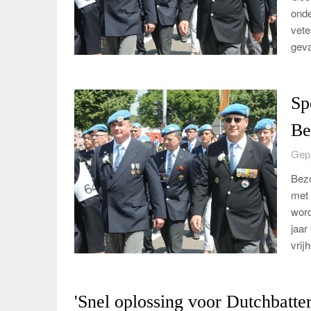
onde
vete
geva
Sp
Be
Gepl
Bezo
met 
word
jaar
vrijh
'Snel oplossing voor Dutchbatte