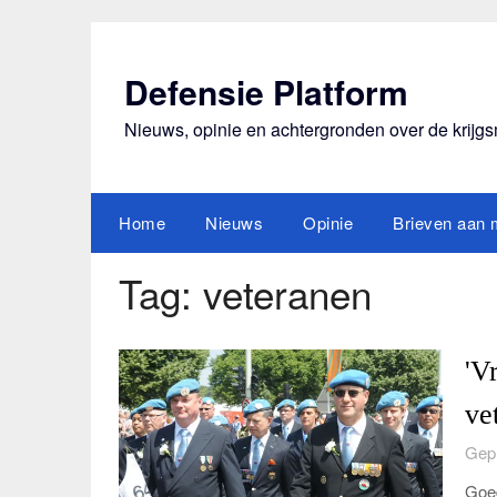
Ga
naar
de
Defensie Platform
inhoud
Nieuws, opinie en achtergronden over de krijg
Home
Nieuws
Opinie
Brieven aan m
Tag:
veteranen
'V
ve
Gepl
Goed