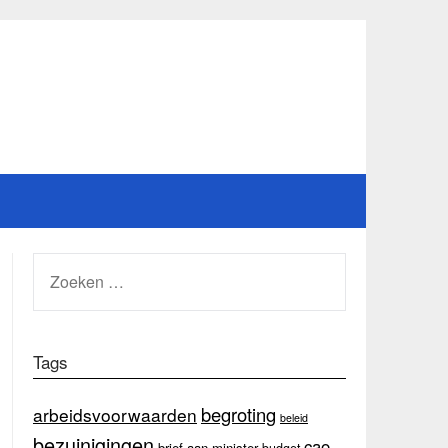
ZOEKEN
NAAR:
Tags
begroting
arbeidsvoorwaarden
beleid
bezuinigingen
cao
brief aan minister