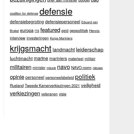
budget
defensie
coalition for defense
defensiebegroting
defensiepersoneel
Eduard van
featured
europa
geopolitiek
geld
Hennis
Brakel
f16
interview
investeringen
Korps Mariniers
krijgsmacht
leiderschap
landmacht
luchtmacht
marine
mariniers
materieel
militair
navo
militairen
NAVO-norm
minister
missie
nieuws
politiek
opinie
personeel
personeelsbeleid
veiligheid
Rusland
Tweede Kamerverkiezingen 2021
verkiezingen
veteranen
visie