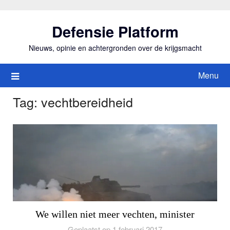
Ga
naar
Defensie Platform
de
inhoud
Nieuws, opinie en achtergronden over de krijgsmacht
Menu
Tag:
vechtbereidheid
We willen niet meer vechten, minister
Geplaatst op 1 februari 2017