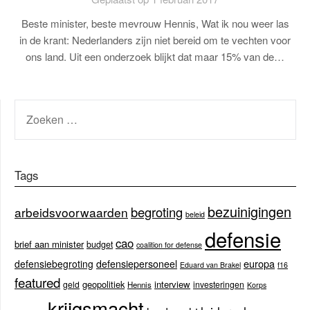
Beste minister, beste mevrouw Hennis, Wat ik nou weer las
in de krant: Nederlanders zijn niet bereid om te vechten voor
ons land. Uit een onderzoek blijkt dat maar 15% van de…
ZOEKEN
NAAR:
Tags
bezuinigingen
begroting
arbeidsvoorwaarden
beleid
defensie
cao
brief aan minister
budget
coalition for defense
europa
defensiebegroting
defensiepersoneel
Eduard van Brakel
f16
featured
geopolitiek
interview
geld
investeringen
Hennis
Korps
krijgsmacht