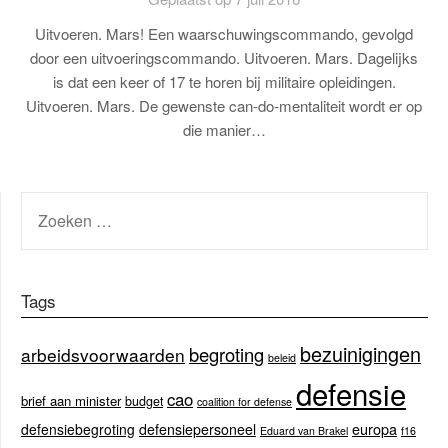
Uitvoeren. Mars! Een waarschuwingscommando, gevolgd
door een uitvoeringscommando. Uitvoeren. Mars. Dagelijks
is dat een keer of 17 te horen bij militaire opleidingen.
Uitvoeren. Mars. De gewenste can-do-mentaliteit wordt er op
die manier…
ZOEKEN
NAAR:
Tags
bezuinigingen
begroting
arbeidsvoorwaarden
beleid
defensie
cao
brief aan minister
budget
coalition for defense
europa
defensiebegroting
defensiepersoneel
Eduard van Brakel
f16