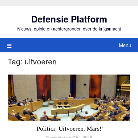
Ga
naar
Defensie Platform
de
inhoud
Nieuws, opinie en achtergronden over de krijgsmacht
Menu
Tag:
uitvoeren
'Politici: Uitvoeren. Mars!'
Geplaatst op 7 juli 2016