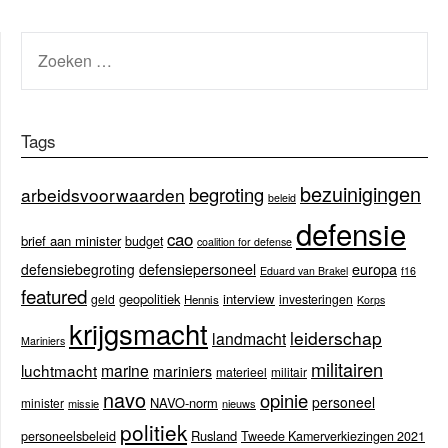
ZOEKEN
NAAR:
Tags
bezuinigingen
begroting
arbeidsvoorwaarden
beleid
defensie
cao
brief aan minister
budget
coalition for defense
europa
defensiebegroting
defensiepersoneel
Eduard van Brakel
f16
featured
geopolitiek
interview
geld
investeringen
Hennis
Korps
krijgsmacht
leiderschap
landmacht
Mariniers
militairen
luchtmacht
marine
mariniers
materieel
militair
navo
opinie
personeel
NAVO-norm
minister
missie
nieuws
politiek
Rusland
personeelsbeleid
Tweede Kamerverkiezingen 2021