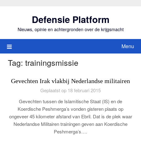
Ga
naar
Defensie Platform
de
inhoud
Nieuws, opinie en achtergronden over de krijgsmacht
Menu
Tag:
trainingsmissie
Gevechten Irak vlakbij Nederlandse militairen
Geplaatst op 18 februari 2015
Gevechten tussen de Islamitische Staat (IS) en de
Koerdische Peshmerga’s vonden gisteren plaats op
ongeveer 45 kilometer afstand van Ebril. Dat is de plek waar
Nederlandse Militairen trainingen geven aan Koerdische
Peshmerga’s….