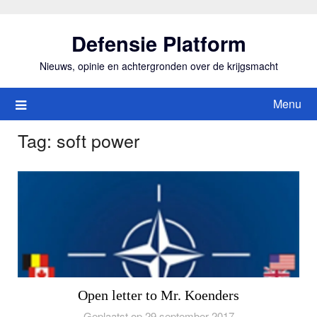
Ga
naar
Defensie Platform
de
inhoud
Nieuws, opinie en achtergronden over de krijgsmacht
Menu
Tag:
soft power
Open letter to Mr. Koenders
Geplaatst op 29 september 2017