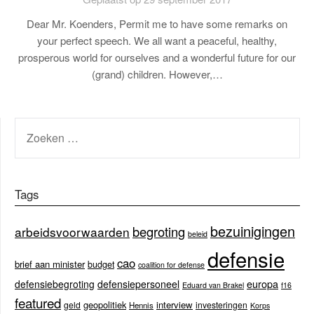
Dear Mr. Koenders, Permit me to have some remarks on
your perfect speech. We all want a peaceful, healthy,
prosperous world for ourselves and a wonderful future for our
(grand) children. However,…
ZOEKEN
NAAR:
Tags
bezuinigingen
begroting
arbeidsvoorwaarden
beleid
defensie
cao
brief aan minister
budget
coalition for defense
europa
defensiebegroting
defensiepersoneel
Eduard van Brakel
f16
featured
geopolitiek
interview
geld
investeringen
Hennis
Korps