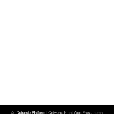
©J Defensie Platform
| Ontwerp:
Krant WordPress thema