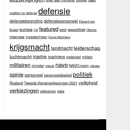
budget
defensie
coalition for defense
defensiebegroting
defensiepersoneel
Eduard van
featured
europa
geopolitiek
geld
Hennis
Brakel
f16
interview
investeringen
Korps Mariniers
krijgsmacht
leiderschap
landmacht
luchtmacht
marine
mariniers
materieel
militair
navo
militairen
NAVO-norm
minister
missie
nieuws
politiek
opinie
personeel
personeelsbeleid
veiligheid
Rusland
Tweede Kamerverkiezingen 2021
verkiezingen
veteranen
visie