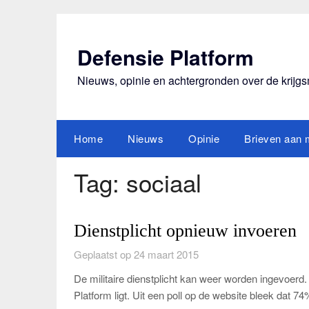
Ga
naar
de
Defensie Platform
inhoud
Nieuws, opinie en achtergronden over de krijg
Home
Nieuws
Opinie
Brieven aan m
Tag:
sociaal
Dienstplicht opnieuw invoeren
Geplaatst op 24 maart 2015
De militaire dienstplicht kan weer worden ingevoerd
Platform ligt. Uit een poll op de website bleek dat