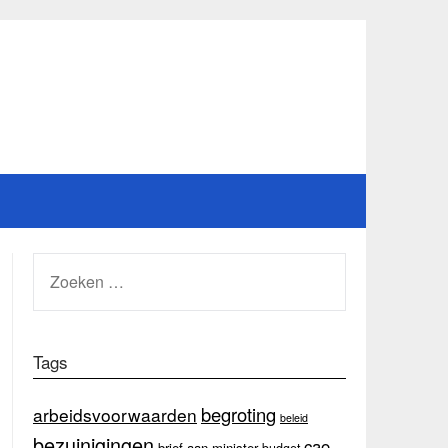
ZOEKEN
NAAR:
Tags
begroting
arbeidsvoorwaarden
beleid
bezuinigingen
cao
brief aan minister