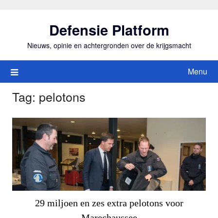
Ga
naar
Defensie Platform
de
inhoud
Nieuws, opinie en achtergronden over de krijgsmacht
Menu
Tag:
pelotons
29 miljoen en zes extra pelotons voor
Marechaussee