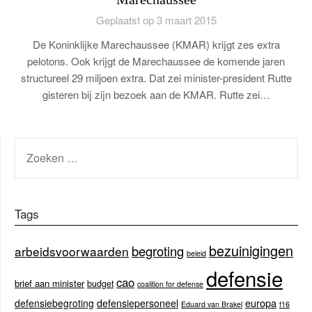
Geplaatst op 3 maart 2015
De Koninklijke Marechaussee (KMAR) krijgt zes extra
pelotons. Ook krijgt de Marechaussee de komende jaren
structureel 29 miljoen extra. Dat zei minister-president Rutte
gisteren bij zijn bezoek aan de KMAR. Rutte zei…
ZOEKEN
NAAR:
Tags
bezuinigingen
begroting
arbeidsvoorwaarden
beleid
defensie
cao
brief aan minister
budget
coalition for defense
europa
defensiebegroting
defensiepersoneel
Eduard van Brakel
f16