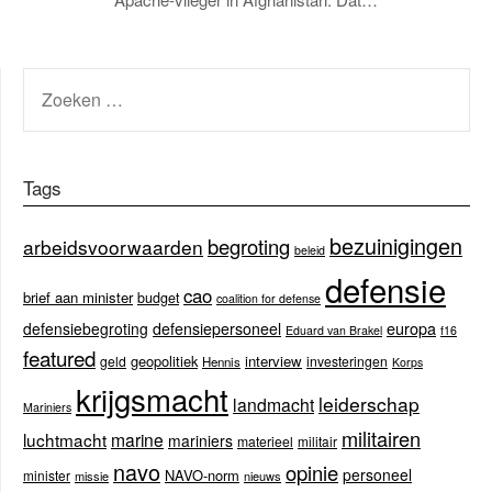
ZOEKEN
NAAR:
Tags
bezuinigingen
begroting
arbeidsvoorwaarden
beleid
defensie
cao
brief aan minister
budget
coalition for defense
europa
defensiebegroting
defensiepersoneel
Eduard van Brakel
f16
featured
geopolitiek
interview
geld
investeringen
Hennis
Korps
krijgsmacht
leiderschap
landmacht
Mariniers
militairen
luchtmacht
marine
mariniers
materieel
militair
navo
opinie
personeel
NAVO-norm
minister
missie
nieuws