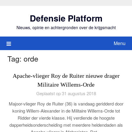
Ga
naar
Defensie Platform
de
inhoud
Nieuws, opinie en achtergronden over de krijgsmacht
Menu
Tag:
orde
Apache-vlieger Roy de Ruiter nieuwe drager
Militaire Willems-Orde
Geplaatst op 31 augustus 2018
Majoor-vlieger Roy de Ruiter (36) is vandaag geridderd door
koning Willem-Alexander in de Militaire Willems-Orde tot
Ridder der vierde klasse. Hij verdiende de hoogste
dapperheidsonderscheiding met meerdere heldendaden als
Apache-vlieger in Afghanistan. Dat…