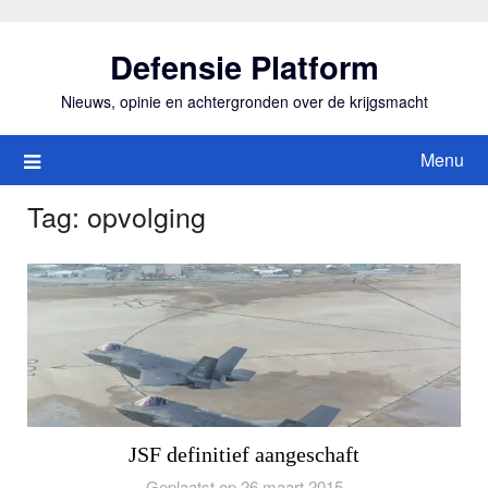
Ga
naar
Defensie Platform
de
inhoud
Nieuws, opinie en achtergronden over de krijgsmacht
Menu
Tag:
opvolging
JSF definitief aangeschaft
Geplaatst op 26 maart 2015