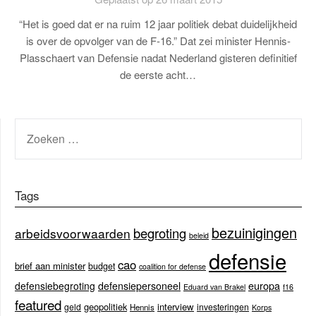
“Het is goed dat er na ruim 12 jaar politiek debat duidelijkheid
is over de opvolger van de F-16.” Dat zei minister Hennis-
Plasschaert van Defensie nadat Nederland gisteren definitief
de eerste acht…
ZOEKEN
NAAR:
Tags
bezuinigingen
begroting
arbeidsvoorwaarden
beleid
defensie
cao
brief aan minister
budget
coalition for defense
europa
defensiebegroting
defensiepersoneel
Eduard van Brakel
f16
featured
geopolitiek
interview
geld
investeringen
Hennis
Korps