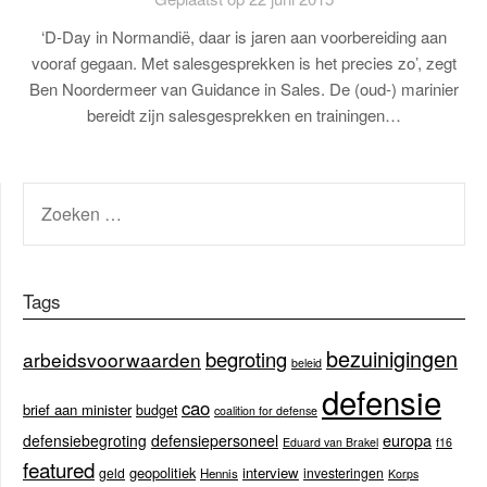
‘D-Day in Normandië, daar is jaren aan voorbereiding aan
vooraf gegaan. Met salesgesprekken is het precies zo’, zegt
Ben Noordermeer van Guidance in Sales. De (oud-) marinier
bereidt zijn salesgesprekken en trainingen…
ZOEKEN
NAAR:
Tags
bezuinigingen
begroting
arbeidsvoorwaarden
beleid
defensie
cao
brief aan minister
budget
coalition for defense
europa
defensiebegroting
defensiepersoneel
Eduard van Brakel
f16
featured
geopolitiek
interview
geld
investeringen
Hennis
Korps