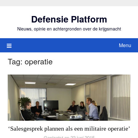
Ga
naar
Defensie Platform
de
inhoud
Nieuws, opinie en achtergronden over de krijgsmacht
Menu
Tag:
operatie
‘Salesgesprek plannen als een militaire operatie’
Geplaatst op 22 juni 2015