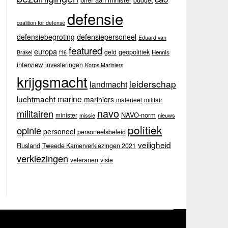
budget
defensie
coalition for defense
defensiebegroting
defensiepersoneel
Eduard van
featured
europa
geopolitiek
geld
Hennis
Brakel
f16
interview
investeringen
Korps Mariniers
krijgsmacht
leiderschap
landmacht
luchtmacht
marine
mariniers
materieel
militair
navo
militairen
NAVO-norm
minister
missie
nieuws
politiek
opinie
personeel
personeelsbeleid
veiligheid
Rusland
Tweede Kamerverkiezingen 2021
verkiezingen
veteranen
visie