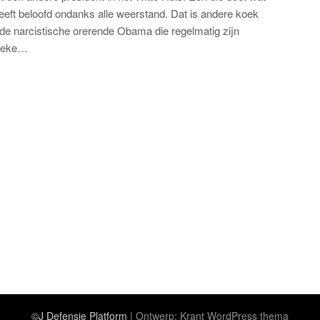
heeft beloofd ondanks alle weerstand. Dat is andere koek
de narcistische orerende Obama die regelmatig zijn
tieke…
©J Defensie Platform
| Ontwerp:
Krant WordPress thema