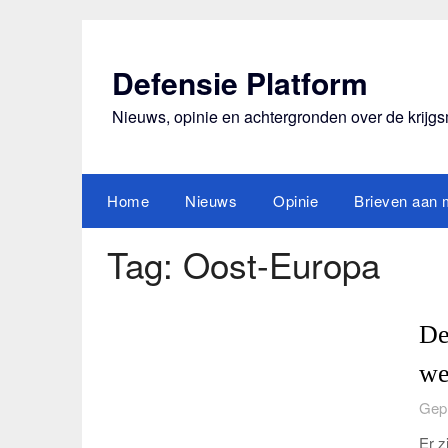
Ga
naar
de
Defensie Platform
inhoud
Nieuws, opinie en achtergronden over de krijg
Home
Nieuws
Opinie
Brieven aan m
Tag:
Oost-Europa
De
we
Gepl
Er z