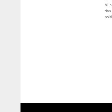
hij 
dan 
poli