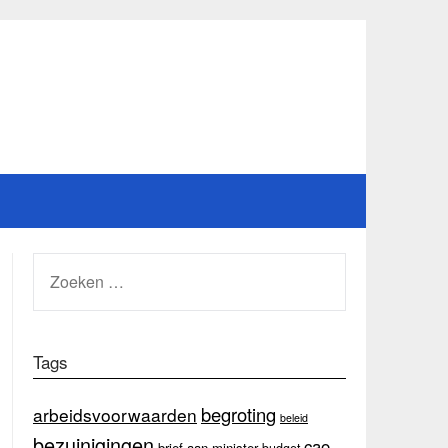
ZOEKEN
NAAR:
Tags
begroting
arbeidsvoorwaarden
beleid
bezuinigingen
cao
brief aan minister