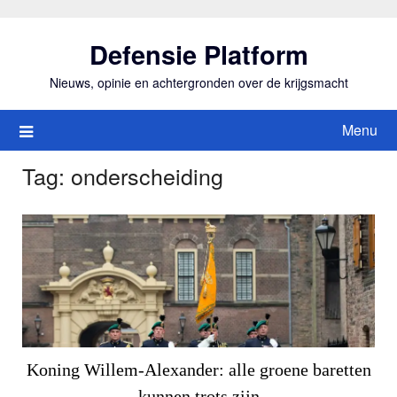
Ga
naar
Defensie Platform
de
inhoud
Nieuws, opinie en achtergronden over de krijgsmacht
Menu
Tag:
onderscheiding
Koning Willem-Alexander: alle groene baretten
kunnen trots zijn