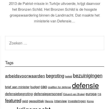
2013 de Patriot-missie in Turkije uitvoerde, krijgt daarvoor
het Bronzen Schild. Het Bronzen Schild is de hoogste
groepswaardering binnen de Landmacht. Dat maakte het
ministerie van Defensie…
ZOEKEN
NAAR:
Tags
bezuinigingen
begroting
arbeidsvoorwaarden
beleid
defensie
cao
brief aan minister
budget
coalition for defense
europa
defensiebegroting
defensiepersoneel
Eduard van Brakel
f16
featured
geopolitiek
interview
geld
investeringen
Hennis
Korps