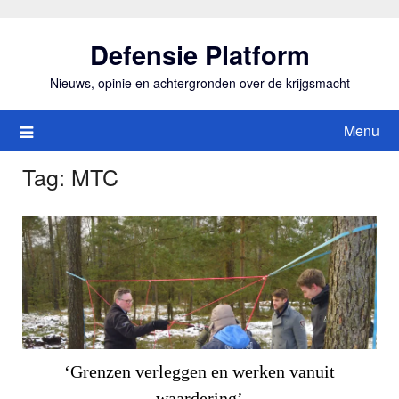
Ga
naar
Defensie Platform
de
inhoud
Nieuws, opinie en achtergronden over de krijgsmacht
Menu
Tag:
MTC
‘Grenzen verleggen en werken vanuit
waardering’