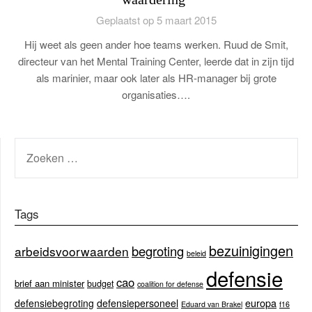
Geplaatst op 5 maart 2015
Hij weet als geen ander hoe teams werken. Ruud de Smit,
directeur van het Mental Training Center, leerde dat in zijn tijd
als marinier, maar ook later als HR-manager bij grote
organisaties….
ZOEKEN
NAAR:
Tags
bezuinigingen
begroting
arbeidsvoorwaarden
beleid
defensie
cao
brief aan minister
budget
coalition for defense
europa
defensiebegroting
defensiepersoneel
Eduard van Brakel
f16