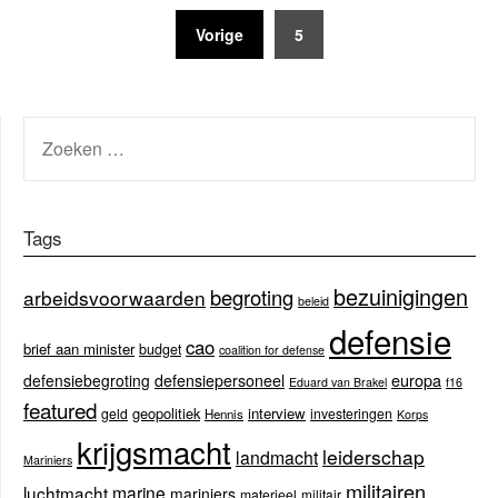
Berichten
Vorige
5
paginering
ZOEKEN
NAAR:
Tags
bezuinigingen
begroting
arbeidsvoorwaarden
beleid
defensie
cao
brief aan minister
budget
coalition for defense
europa
defensiebegroting
defensiepersoneel
Eduard van Brakel
f16
featured
geopolitiek
interview
geld
investeringen
Hennis
Korps
krijgsmacht
leiderschap
landmacht
Mariniers
militairen
luchtmacht
marine
mariniers
materieel
militair