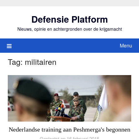
Ga
naar
Defensie Platform
de
inhoud
Nieuws, opinie en achtergronden over de krijgsmacht
Menu
Tag:
militairen
Nederlandse training aan Peshmerga's begonnen
Geplaatst op 16 februari 2015