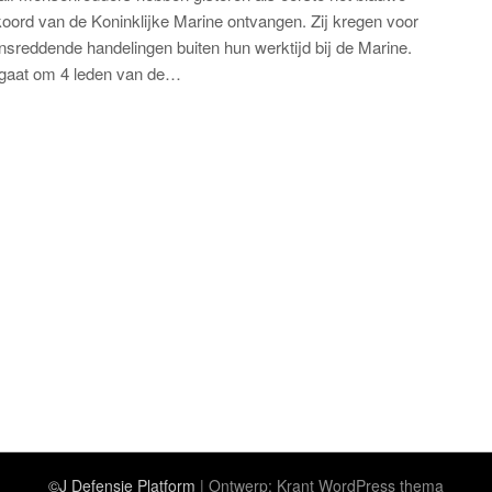
oord van de Koninklijke Marine ontvangen. Zij kregen voor
nsreddende handelingen buiten hun werktijd bij de Marine.
gaat om 4 leden van de…
©J Defensie Platform
| Ontwerp:
Krant WordPress thema