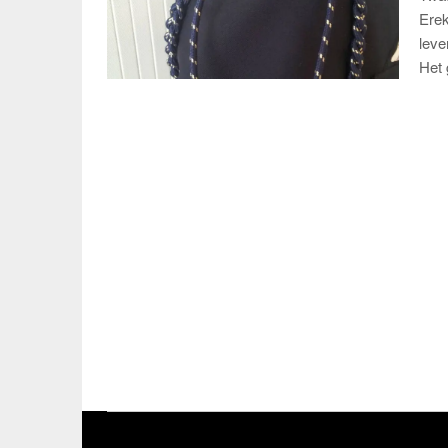
Erek
leve
Het 