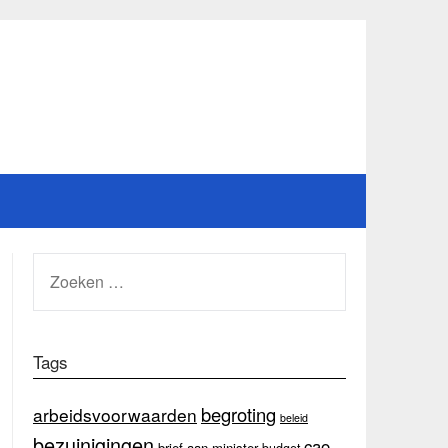
ZOEKEN
NAAR:
Tags
begroting
arbeidsvoorwaarden
beleid
bezuinigingen
cao
brief aan minister