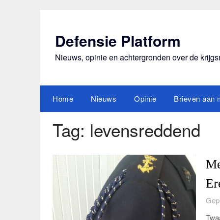
Ga
naar
de
Defensie Platform
inhoud
Nieuws, opinie en achtergronden over de krijg
Home
Nieuws
Opinie
Brieven aan m
Tag:
levensreddend
Me
Er
Gepl
Twaa