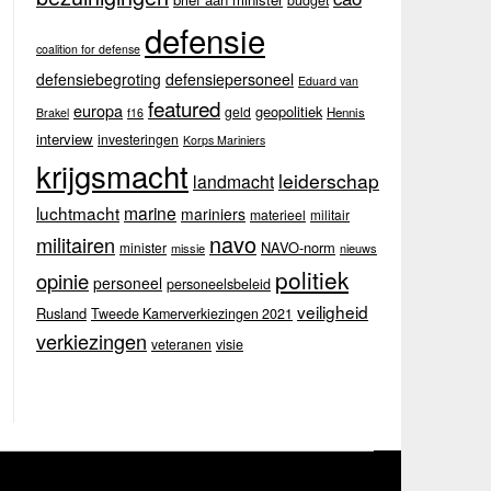
budget
defensie
coalition for defense
defensiebegroting
defensiepersoneel
Eduard van
featured
europa
geopolitiek
geld
Hennis
Brakel
f16
interview
investeringen
Korps Mariniers
krijgsmacht
leiderschap
landmacht
luchtmacht
marine
mariniers
materieel
militair
navo
militairen
NAVO-norm
minister
missie
nieuws
politiek
opinie
personeel
personeelsbeleid
veiligheid
Rusland
Tweede Kamerverkiezingen 2021
verkiezingen
veteranen
visie