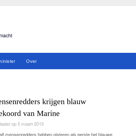
smacht
inister
Over
nsenredders krijgen blauw
ekoord van Marine
aatst op 5 maart 2015
lf mensenredders hebben gisteren als eerste het blauwe