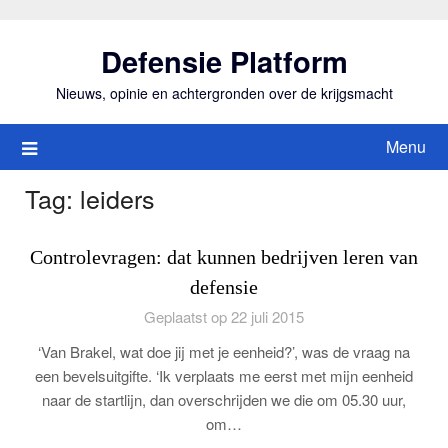
Ga
naar
Defensie Platform
de
inhoud
Nieuws, opinie en achtergronden over de krijgsmacht
Menu
Tag:
leiders
Controlevragen: dat kunnen bedrijven leren van
defensie
Geplaatst op 22 juli 2015
‘Van Brakel, wat doe jij met je eenheid?’, was de vraag na
een bevelsuitgifte. ‘Ik verplaats me eerst met mijn eenheid
naar de startlijn, dan overschrijden we die om 05.30 uur,
om…