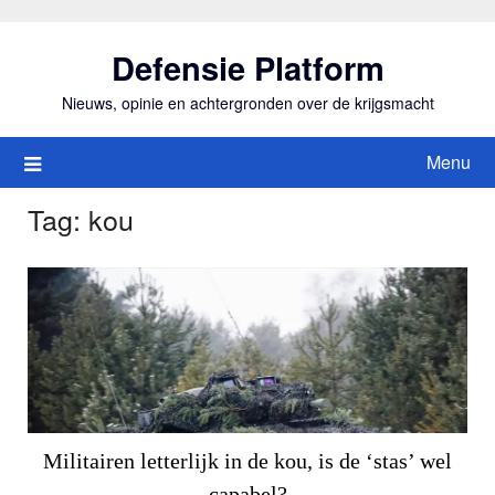
Ga
naar
Defensie Platform
de
inhoud
Nieuws, opinie en achtergronden over de krijgsmacht
Menu
Tag:
kou
Militairen letterlijk in de kou, is de ‘stas’ wel
capabel?