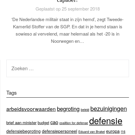
Geplaatst op 25 september 2018
‘De Nederlandse militair staat in zijn hemd’, zegt Tweede-
Kamerlid Stoffer van de SGP. En dat in je hemd staan is
sowieso al vervelend, maar helemaal als het -20 is in
Noorwegen en…
ZOEKEN
NAAR:
Tags
bezuinigingen
begroting
arbeidsvoorwaarden
beleid
defensie
cao
brief aan minister
budget
coalition for defense
europa
defensiebegroting
defensiepersoneel
Eduard van Brakel
f16