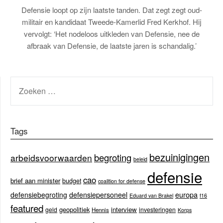
Defensie loopt op zijn laatste tanden. Dat zegt zegt oud-
militair en kandidaat Tweede-Kamerlid Fred Kerkhof. Hij
vervolgt: ‘Het nodeloos uitkleden van Defensie, nee de
afbraak van Defensie, de laatste jaren is schandalig.’
ZOEKEN
NAAR:
Tags
bezuinigingen
begroting
arbeidsvoorwaarden
beleid
defensie
cao
brief aan minister
budget
coalition for defense
europa
defensiebegroting
defensiepersoneel
Eduard van Brakel
f16
featured
geopolitiek
interview
geld
investeringen
Hennis
Korps