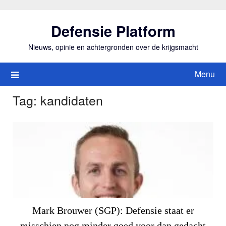
Ga
naar
Defensie Platform
de
inhoud
Nieuws, opinie en achtergronden over de krijgsmacht
Menu
Tag:
kandidaten
Mark Brouwer (SGP): Defensie staat er
misschien nog minder goed voor dan gedacht