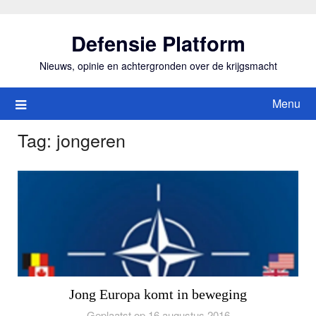
Ga
naar
Defensie Platform
de
inhoud
Nieuws, opinie en achtergronden over de krijgsmacht
Menu
Tag:
jongeren
Jong Europa komt in beweging
Geplaatst op 16 augustus 2016