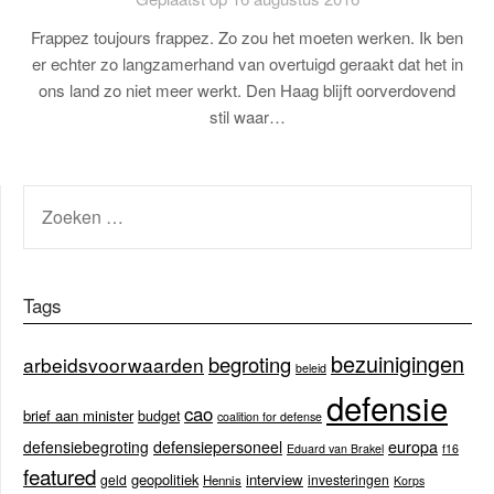
Frappez toujours frappez. Zo zou het moeten werken. Ik ben
er echter zo langzamerhand van overtuigd geraakt dat het in
ons land zo niet meer werkt. Den Haag blijft oorverdovend
stil waar…
ZOEKEN
NAAR:
Tags
bezuinigingen
begroting
arbeidsvoorwaarden
beleid
defensie
cao
brief aan minister
budget
coalition for defense
europa
defensiebegroting
defensiepersoneel
Eduard van Brakel
f16
featured
geopolitiek
interview
geld
investeringen
Hennis
Korps