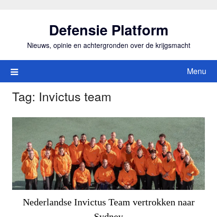
Ga
naar
Defensie Platform
de
inhoud
Nieuws, opinie en achtergronden over de krijgsmacht
Menu
Tag:
Invictus team
Nederlandse Invictus Team vertrokken naar
Sydney