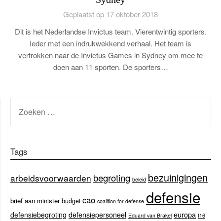
Geplaatst op 17 oktober 2018
Dit is het Nederlandse Invictus team. Vierentwintig sporters.
Ieder met een indrukwekkend verhaal. Het team is
vertrokken naar de Invictus Games in Sydney om mee te
doen aan 11 sporten. De sporters…
ZOEKEN
NAAR:
Tags
bezuinigingen
begroting
arbeidsvoorwaarden
beleid
defensie
cao
brief aan minister
budget
coalition for defense
europa
defensiebegroting
defensiepersoneel
Eduard van Brakel
f16