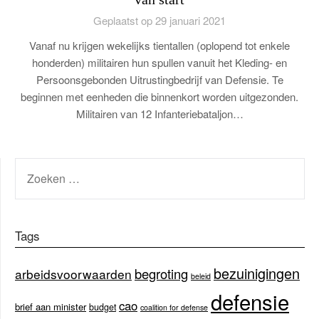
Geplaatst op 29 januari 2021
Vanaf nu krijgen wekelijks tientallen (oplopend tot enkele
honderden) militairen hun spullen vanuit het Kleding- en
Persoonsgebonden Uitrustingbedrijf van Defensie. Te
beginnen met eenheden die binnenkort worden uitgezonden.
Militairen van 12 Infanteriebataljon…
ZOEKEN
NAAR:
Tags
bezuinigingen
begroting
arbeidsvoorwaarden
beleid
defensie
cao
brief aan minister
budget
coalition for defense