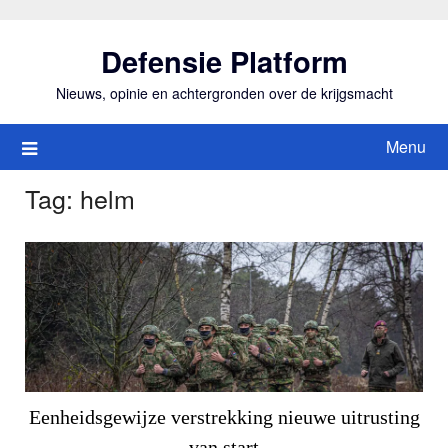
Ga
naar
Defensie Platform
de
inhoud
Nieuws, opinie en achtergronden over de krijgsmacht
Menu
Tag:
helm
Eenheidsgewijze verstrekking nieuwe uitrusting
van start