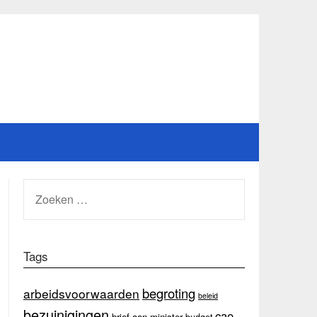
ZOEKEN
NAAR:
Tags
begroting
arbeidsvoorwaarden
beleid
bezuinigingen
cao
brief aan minister