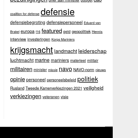
budget
defensie
coalition for defense
defensiebegroting
defensiepersoneel
Eduard van
featured
europa
geopolitiek
geld
Hennis
Brakel
f16
interview
investeringen
Korps Mariniers
krijgsmacht
leiderschap
landmacht
luchtmacht
marine
mariniers
materieel
militair
navo
militairen
NAVO-norm
minister
missie
nieuws
politiek
opinie
personeel
personeelsbeleid
veiligheid
Rusland
Tweede Kamerverkiezingen 2021
verkiezingen
veteranen
visie