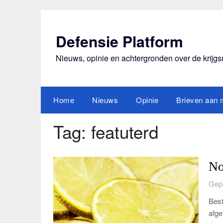
Ga
naar
de
Defensie Platform
inhoud
Nieuws, opinie en achtergronden over de krijg
Home
Nieuws
Opinie
Brieven aan m
Tag:
featuterd
No
Gepl
Best
afge