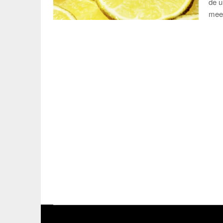
de u
mee