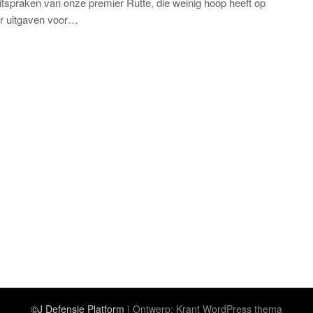
itspraken van onze premier Rutte, die weinig hoop heeft op
r uitgaven voor…
©J Defensie Platform
| Ontwerp:
Krant WordPress thema