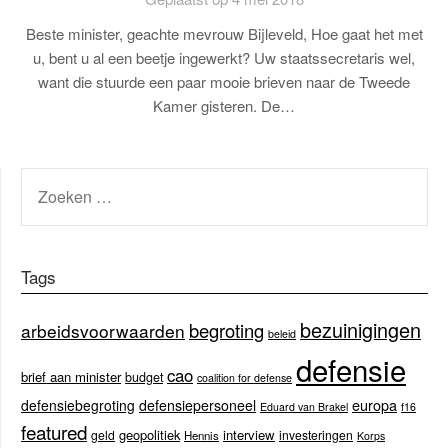
Beste minister, geachte mevrouw Bijleveld, Hoe gaat het met
u, bent u al een beetje ingewerkt? Uw staatssecretaris wel,
want die stuurde een paar mooie brieven naar de Tweede
Kamer gisteren. De…
ZOEKEN
NAAR:
Tags
bezuinigingen
begroting
arbeidsvoorwaarden
beleid
defensie
cao
brief aan minister
budget
coalition for defense
europa
defensiebegroting
defensiepersoneel
Eduard van Brakel
f16
featured
geopolitiek
interview
geld
investeringen
Hennis
Korps