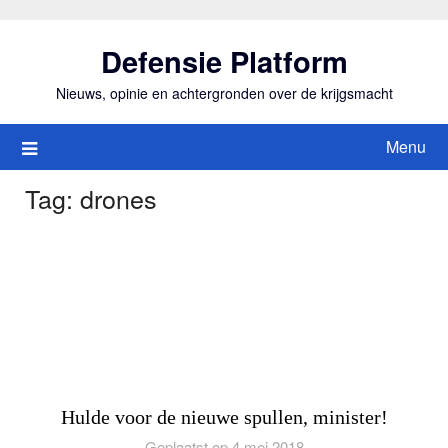
Ga
naar
Defensie Platform
de
inhoud
Nieuws, opinie en achtergronden over de krijgsmacht
Menu
Tag:
drones
Hulde voor de nieuwe spullen, minister!
Geplaatst op 4 mei 2018