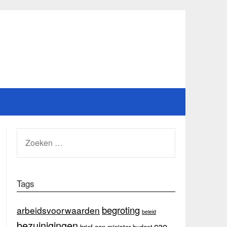
ZOEKEN
NAAR:
Tags
begroting
arbeidsvoorwaarden
beleid
bezuinigingen
cao
brief aan minister