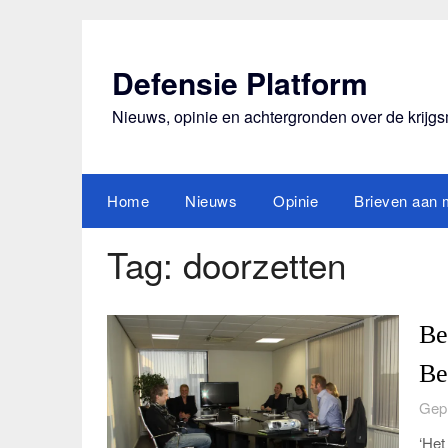
Ga
naar
de
Defensie Platform
inhoud
Nieuws, opinie en achtergronden over de krijg
Home
Nieuws
Opinie
Brieven aan m
Tag:
doorzetten
Be
Be
Gepl
‘Het