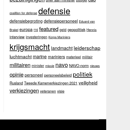
budget
defensie
coalition for defense
defensiebegroting
defensiepersoneel
Eduard van
featured
europa
geopolitiek
geld
Hennis
Brakel
f16
interview
investeringen
Korps Mariniers
krijgsmacht
leiderschap
landmacht
luchtmacht
marine
mariniers
materieel
militair
navo
militairen
NAVO-norm
minister
missie
nieuws
politiek
opinie
personeel
personeelsbeleid
veiligheid
Rusland
Tweede Kamerverkiezingen 2021
verkiezingen
veteranen
visie