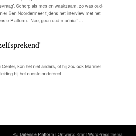
svraag’. Scherp als mes en waakzaam, zo was oud-
nier Ben Noordermeer tijdens het interview met het
nsie-Platform. ‘Nee, geen oud-marinier’,…
zelfsprekend'
Center, kon het niet anders, of hij zou ook Marinier
pleiding bij het oudste onderdeel…
©J Defensie Platform
| Ontwerp:
Krant WordPress thema