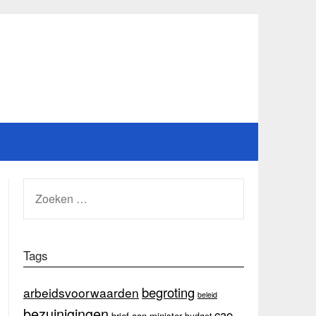
ZOEKEN
NAAR:
Tags
begroting
arbeidsvoorwaarden
beleid
bezuinigingen
cao
brief aan minister