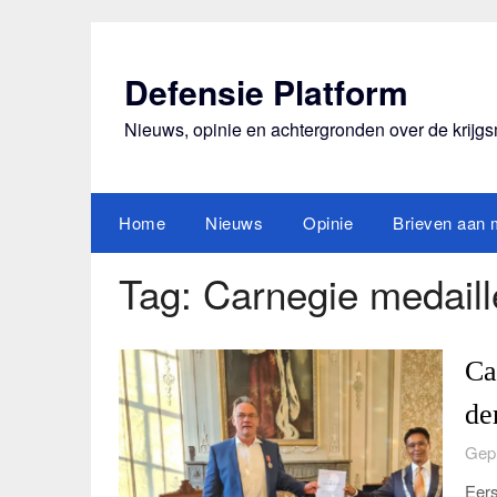
Ga
naar
de
Defensie Platform
inhoud
Nieuws, opinie en achtergronden over de krijg
Home
Nieuws
Opinie
Brieven aan m
Tag:
Carnegie medaill
Ca
de
Gepl
Eers