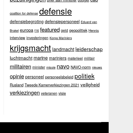
budget
defensie
coalition for defense
defensiebegroting
defensiepersoneel
Eduard van
featured
europa
geopolitiek
geld
Hennis
Brakel
f16
interview
investeringen
Korps Mariniers
krijgsmacht
leiderschap
landmacht
luchtmacht
marine
mariniers
materieel
militair
navo
militairen
NAVO-norm
minister
missie
nieuws
politiek
opinie
personeel
personeelsbeleid
veiligheid
Rusland
Tweede Kamerverkiezingen 2021
verkiezingen
veteranen
visie