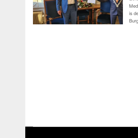
Meda
is d
Bur