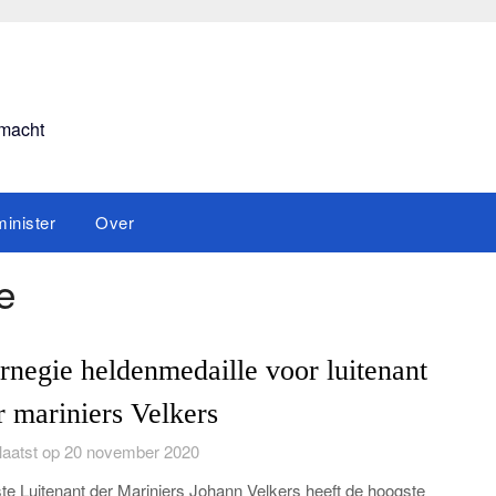
smacht
inister
Over
e
rnegie heldenmedaille voor luitenant
r mariniers Velkers
aatst op 20 november 2020
te Luitenant der Mariniers Johann Velkers heeft de hoogste