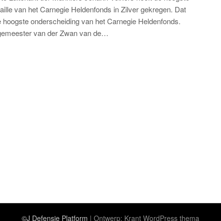
ille van het Carnegie Heldenfonds in Zilver gekregen. Dat
e hoogste onderscheiding van het Carnegie Heldenfonds.
gemeester van der Zwan van de…
©J Defensie Platform
| Ontwerp:
Krant WordPress thema