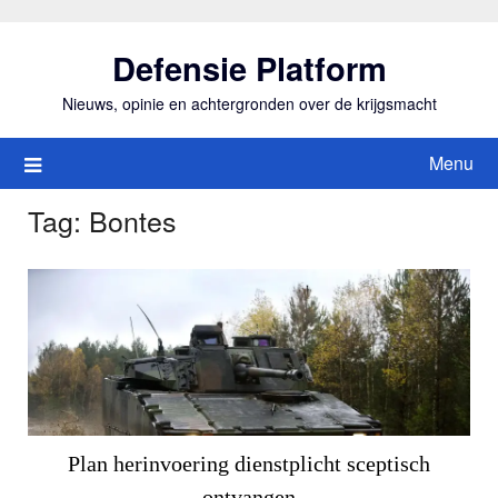
Ga
naar
Defensie Platform
de
inhoud
Nieuws, opinie en achtergronden over de krijgsmacht
Menu
Tag:
Bontes
Plan herinvoering dienstplicht sceptisch
ontvangen