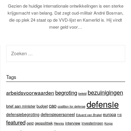
Gezien de huidige internationale ontwikkelingen is een sterke
krijgsmacht van belang. Dat zegt oud-militair André Bosman,
die op plek 24 staat op de VVD-lijst en Kamerlid is. Hij vindt
meer geld voor…
ZOEKEN
NAAR:
Tags
bezuinigingen
begroting
arbeidsvoorwaarden
beleid
defensie
cao
brief aan minister
budget
coalition for defense
europa
defensiebegroting
defensiepersoneel
Eduard van Brakel
f16
featured
geopolitiek
interview
geld
investeringen
Hennis
Korps