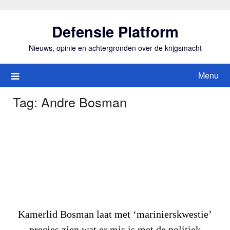
Ga
naar
Defensie Platform
de
inhoud
Nieuws, opinie en achtergronden over de krijgsmacht
Menu
Tag:
Andre Bosman
Kamerlid Bosman laat met ‘marinierskwestie’
precies zien wat er mis is met de politiek