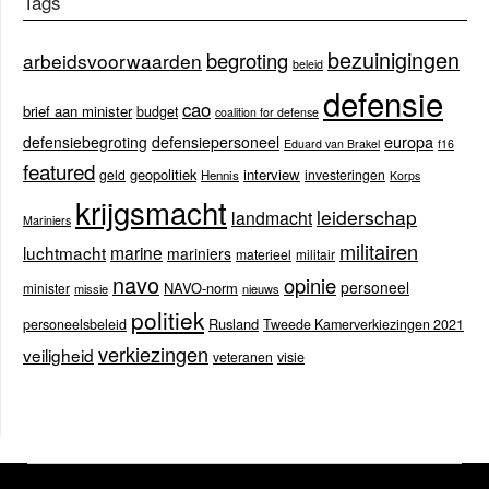
Tags
bezuinigingen
begroting
arbeidsvoorwaarden
beleid
defensie
cao
brief aan minister
budget
coalition for defense
europa
defensiebegroting
defensiepersoneel
Eduard van Brakel
f16
featured
geopolitiek
interview
geld
investeringen
Hennis
Korps
krijgsmacht
leiderschap
landmacht
Mariniers
militairen
luchtmacht
marine
mariniers
materieel
militair
navo
opinie
personeel
NAVO-norm
minister
missie
nieuws
politiek
Rusland
personeelsbeleid
Tweede Kamerverkiezingen 2021
verkiezingen
veiligheid
veteranen
visie