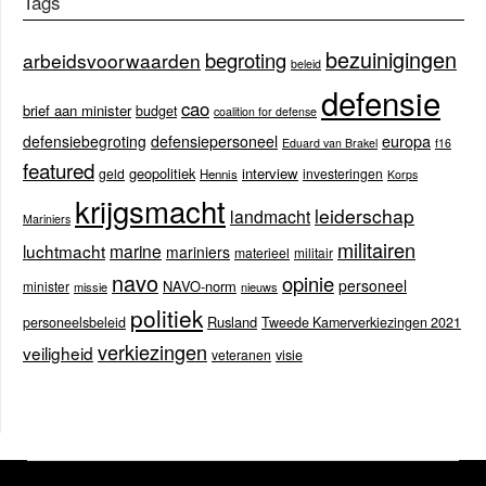
Tags
bezuinigingen
begroting
arbeidsvoorwaarden
beleid
defensie
cao
brief aan minister
budget
coalition for defense
europa
defensiebegroting
defensiepersoneel
Eduard van Brakel
f16
featured
geopolitiek
interview
geld
investeringen
Hennis
Korps
krijgsmacht
leiderschap
landmacht
Mariniers
militairen
luchtmacht
marine
mariniers
materieel
militair
navo
opinie
personeel
NAVO-norm
minister
missie
nieuws
politiek
Rusland
personeelsbeleid
Tweede Kamerverkiezingen 2021
verkiezingen
veiligheid
veteranen
visie