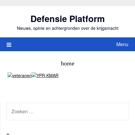
Ga
naar
Defensie Platform
de
inhoud
Nieuws, opinie en achtergronden over de krijgsmacht
Menu
home
ZOEKEN
NAAR: